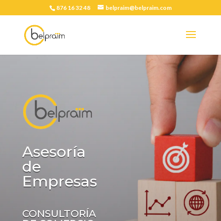
876 16 32 48
belpraim@belpraim.com
Asesoría
de
Empresas
CONSULTORÍA