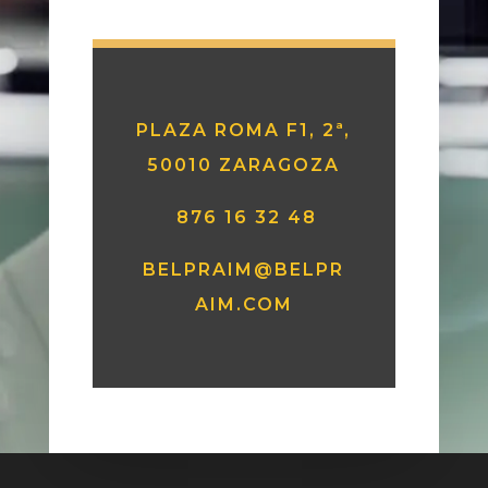
PLAZA ROMA F1, 2ª,
50010 ZARAGOZA
876 16 32 48
BELPRAIM@BELPR
AIM.COM